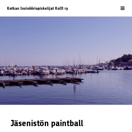
Siirry
Kotkan Insinööriopiskelijat KoIO ry
Vali
sivun
sisältöön
Jäsenistön paintball