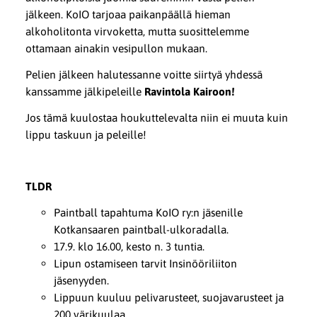
jälkeen. KoIO tarjoaa paikanpäällä hieman
alkoholitonta virvoketta, mutta suosittelemme
ottamaan ainakin vesipullon mukaan.
Pelien jälkeen halutessanne voitte siirtyä yhdessä
kanssamme jälkipeleille
Ravintola Kairoon!
Jos tämä kuulostaa houkuttelevalta niin ei muuta kuin
lippu taskuun ja peleille!
TLDR
Paintball tapahtuma KoIO ry:n jäsenille
Kotkansaaren paintball-ulkoradalla.
17.9. klo 16.00, kesto n. 3 tuntia.
Lipun ostamiseen tarvit Insinööriliiton
jäsenyyden.
Lippuun kuuluu pelivarusteet, suojavarusteet ja
200 värikuulaa.