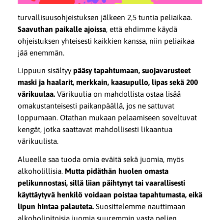
turvallisuusohjeistuksen jälkeen 2,5 tuntia peliaikaa.
Saavuthan paikalle ajoissa
, että ehdimme käydä
ohjeistuksen yhteisesti kaikkien kanssa, niin peliaikaa
jää enemmän.
Lippuun sisältyy
pääsy tapahtumaan, suojavarusteet
maski ja haalarit, merkkain, kaasupullo, lipas sekä 200
värikuulaa.
Värikuulia on mahdollista ostaa lisää
omakustanteisesti paikanpäällä, jos ne sattuvat
loppumaan. Otathan mukaan pelaamiseen soveltuvat
kengät, jotka saattavat mahdollisesti likaantua
värikuulista.
Alueelle saa tuoda omia eväitä sekä juomia, myös
alkoholillisia.
Mutta pidäthän huolen omasta
pelikunnostasi, sillä liian päihtynyt tai vaarallisesti
käyttäytyvä henkilö voidaan poistaa tapahtumasta, eikä
lipun hintaa palauteta.
Suosittelemme nauttimaan
alkoholipitoisia juomia suuremmin vasta pelien