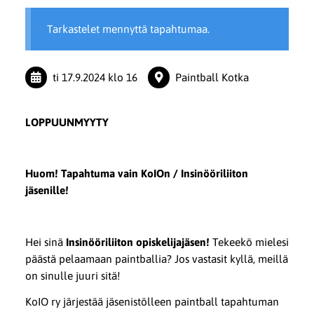
Tarkastelet mennyttä tapahtumaa.
ti 17.9.2024
klo 16
Paintball Kotka
LOPPUUNMYYTY
Huom! Tapahtuma vain KoIOn / Insinööriliiton
jäsenille!
Hei sinä
Insinööriliiton opiskelijajäsen!
Tekeekö mielesi
päästä pelaamaan paintballia? Jos vastasit kyllä, meillä
on sinulle juuri sitä!
KoIO ry järjestää jäsenistölleen paintball tapahtuman