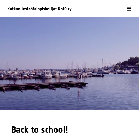
Siirry
Kotkan Insinööriopiskelijat KoIO ry
Vali
sivun
sisältöön
Back to school!