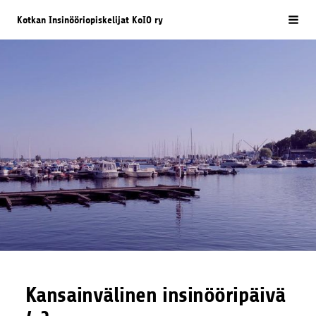
Siirry
Kotkan Insinööriopiskelijat KoIO ry
Vali
sivun
sisältöön
Kansainvälinen insinööripäivä