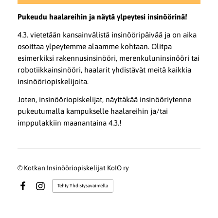
Pukeudu haalareihin ja näytä ylpeytesi insinöörinä!
4.3. vietetään kansainvälistä insinööripäivää ja on aika
osoittaa ylpeytemme alaamme kohtaan. Olitpa
esimerkiksi rakennusinsinööri, merenkuluninsinööri tai
robotiikkainsinööri, haalarit yhdistävät meitä kaikkia
insinööriopiskelijoita.
Joten, insinööriopiskelijat, näyttäkää insinööriytenne
pukeutumalla kampukselle haalareihin ja/tai
imppulakkiin maanantaina 4.3.!
©
Kotkan Insinööriopiskelijat KoIO ry
Tehty Yhdistysavaimella
Facebook
Instagram