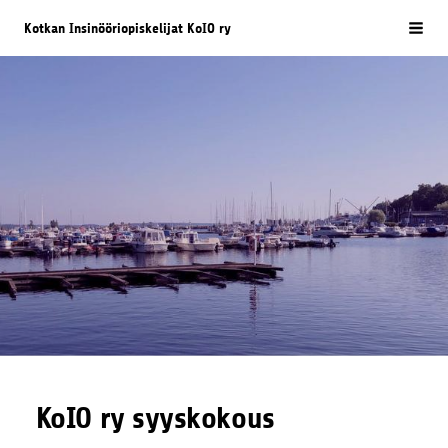
Siirry
Kotkan Insinööriopiskelijat KoIO ry
Vali
sivun
sisältöön
KoIO ry syyskokous