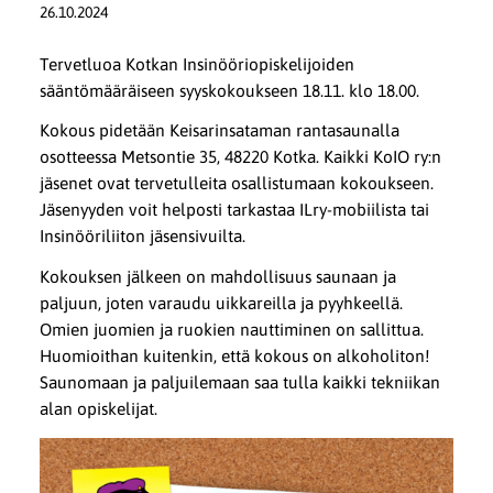
26.10.2024
Tervetluoa Kotkan Insinööriopiskelijoiden
sääntömääräiseen syyskokoukseen 18.11. klo 18.00.
Kokous pidetään Keisarinsataman rantasaunalla
osotteessa Metsontie 35, 48220 Kotka. Kaikki KoIO ry:n
jäsenet ovat tervetulleita osallistumaan kokoukseen.
Jäsenyyden voit helposti tarkastaa ILry-mobiilista tai
Insinööriliiton jäsensivuilta.
Kokouksen jälkeen on mahdollisuus saunaan ja
paljuun, joten varaudu uikkareilla ja pyyhkeellä.
Omien juomien ja ruokien nauttiminen on sallittua.
Huomioithan kuitenkin, että kokous on alkoholiton!
Saunomaan ja paljuilemaan saa tulla kaikki tekniikan
alan opiskelijat.