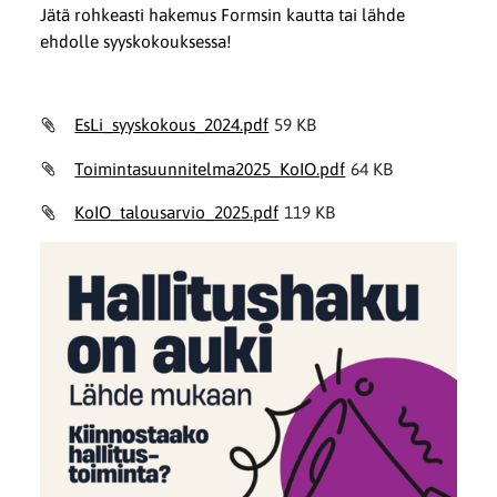
Jätä rohkeasti hakemus Formsin kautta tai lähde
ehdolle syyskokouksessa!
EsLi_syyskokous_2024.pdf
59 KB
Toimintasuunnitelma2025_KoIO.pdf
64 KB
KoIO_talousarvio_2025.pdf
119 KB