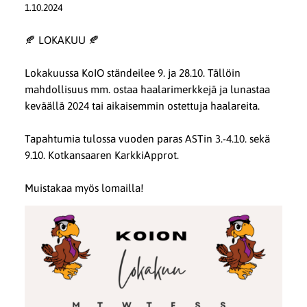
1.10.2024
🍂 LOKAKUU 🍂
Lokakuussa KoIO ständeilee 9. ja 28.10. Tällöin
mahdollisuus mm. ostaa haalarimerkkejä ja lunastaa
keväällä 2024 tai aikaisemmin ostettuja haalareita.
Tapahtumia tulossa vuoden paras ASTin 3.-4.10. sekä
9.10. Kotkansaaren KarkkiApprot.
Muistakaa myös lomailla!