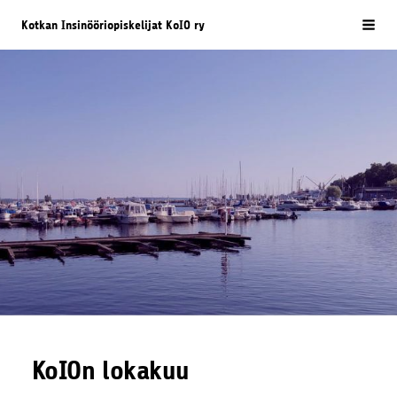
Siirry
Kotkan Insinööriopiskelijat KoIO ry
Vali
sivun
sisältöön
KoIOn lokakuu