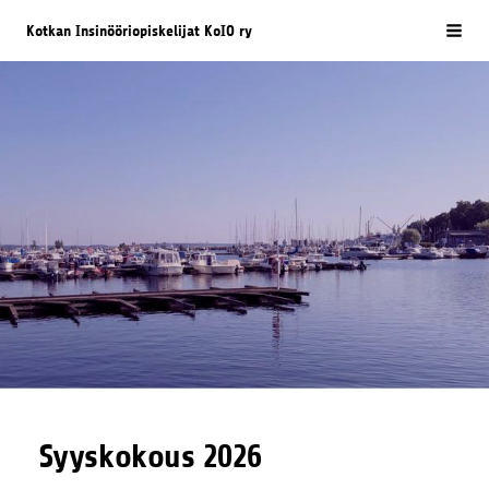
Siirry
Kotkan Insinööriopiskelijat KoIO ry
Vali
sivun
sisältöön
Syyskokous 2026