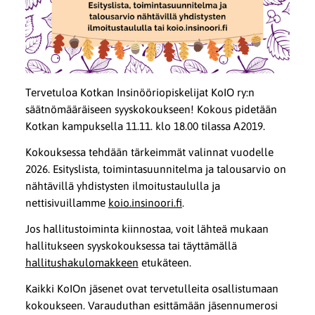
Tervetuloa Kotkan Insinööriopiskelijat KoIO ry:n
säätnömääräiseen syyskokoukseen! Kokous pidetään
Kotkan kampuksella 11.11. klo 18.00 tilassa A2019.
Kokouksessa tehdään tärkeimmät valinnat vuodelle
2026. Esityslista, toimintasuunnitelma ja talousarvio on
nähtävillä yhdistysten ilmoitustaululla ja
nettisivuillamme
koio.insinoori.fi
.
Jos hallitustoiminta kiinnostaa, voit lähteä mukaan
hallitukseen syyskokouksessa tai täyttämällä
hallitushakulomakkeen
etukäteen.
Kaikki KoIOn jäsenet ovat tervetulleita osallistumaan
kokoukseen. Varauduthan esittämään jäsennumerosi