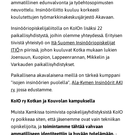
ammatillinen edunvalvonta ja työehtosopimusten
neuvottelu. Insinööriliitto kuuluu korkeasti
koulutettujen työmarkkinakeskusjärjestö Akavaan.
Insinööriopiskelijaliitolla on KoIOn lisäksi 22
paikallisyhdistystä, joihin olemme yhteydessä. Erityisen
tiivistä yhteistyö on
Itä-Suomen Insinööriopiskelijat
ITIÖ
:n piirissä, johon kuuluvat Kotka mukaan lukien
Joensuun, Kuopion, Lappeenrannan, Mikkelin ja
Varkauden paikallisyhdistykset.
Paikallisena akavalaisena meillä on tärkeä kumppani
"isojen insinöörien puolella",
Ala-Kymen Insinöörit AKI
ry
, jossa edustamme.
KoIO ry Kotkan ja Kouvolan kampuksella
Muista Xamkissa toimivista opiskelijayhdistyksistä KoIO
ry poikkeaa siten, että jäsenemme ovat vain tekniikan
opiskelijoita, ja
toimintamme tähtää vahvaan
ammatilliseen identiteettiin ja hyvään työelämään,
-