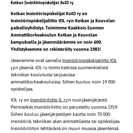
Kotkan Insinööriopiskelijat KoIO ry
Kotkan Insinööriopiskelijat KoIO ry on
Insinööriopiskelijaliitto IOL ry:n Kotkan ja Kouvolan
paikallisyhdistys. Toimimme Kaakkois-Suomen
Ammattikorkeakoulun Kotkan ja Kouvolan
kampuksella ja jäsenmäärämme on noin 600.
Yhdistyksemme on rekisteröity vuonna 1983!
Jäsenemme ovat samalla
Insinööriopiskelijaliitto IOL
ry
:n jäseniä. IOL ry toimii kaikissa suomenkielistä
tekniikan koulutusta tarjoavissa
ammattikorkeakouluissa. Siihen kuuluu noin 19 000
opiskelijaa.
IOL ry on
Insinööriliitto IL ry
:n nuorjäsenjärjestö.
Perinteikäs Insinööriliitto on perustettu vuonna 1919.
Siihen kuuluu jäsenjärjestöjen kautta noin 70 000
insinööriä, tekniikan alan ammattilaista tai opiskelijaa.
Insinööriliiton tehtävänä on muun muassa jäsentensä