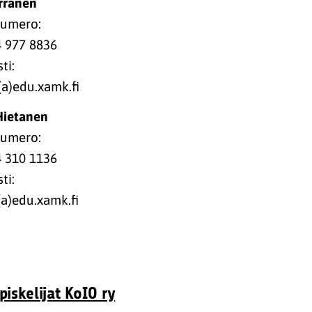
rranen
numero:
4 977 8836
ti:
(a)edu.xamk.fi
Hietanen
numero:
4 310 1136
ti:
(a)edu.xamk.fi
iskelijat KoIO ry