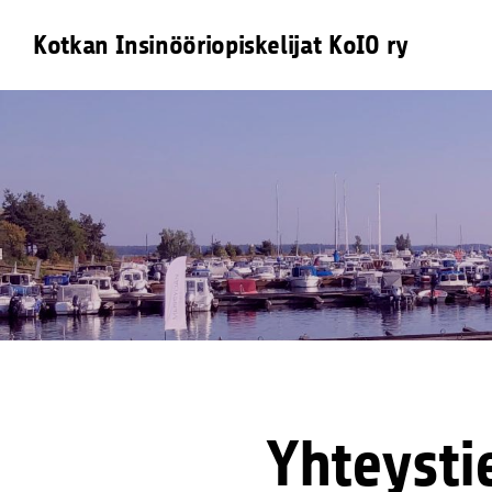
Siirry
Kotkan Insinööriopiskelijat KoIO ry
sivun
sisältöön
Yhteysti