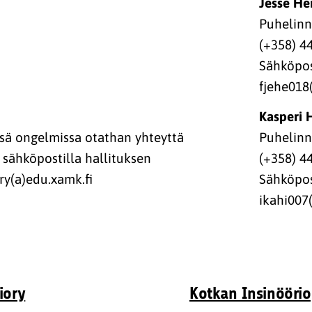
Jesse He
Puhelin
(+358) 4
Sähköpos
fjehe018
Kasperi 
Puhelin
ssä ongelmissa otathan yhteyttä
(+358) 4
 sähköpostilla hallituksen
Sähköpos
ry(a)edu.xamk.fi
ikahi007
iory
Kotkan Insinööriop