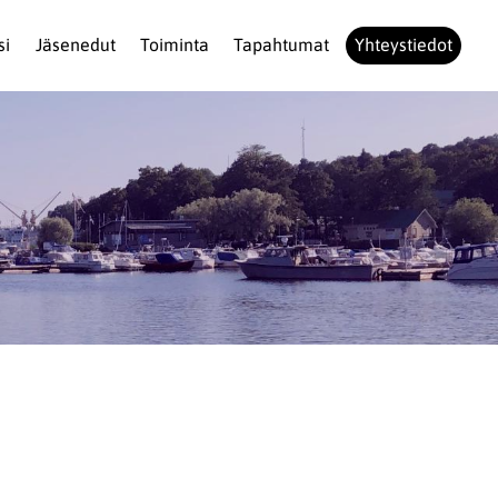
si
Jäsenedut
Toiminta
Tapahtumat
Yhteystiedot