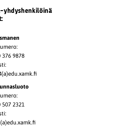
ä-yhdyshenkilöinä
t:
ismanen
numero:
0 376 9878
ti:
(a)edu.xamk.fi
Kunnasluoto
numero:
0 507 2321
ti:
(a)edu.xamk.fi