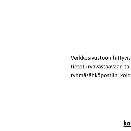
Verkkosivustoon liittyvi
tietoturvavastaavaan tai
ryhmäsähköpostiin: koio
ko