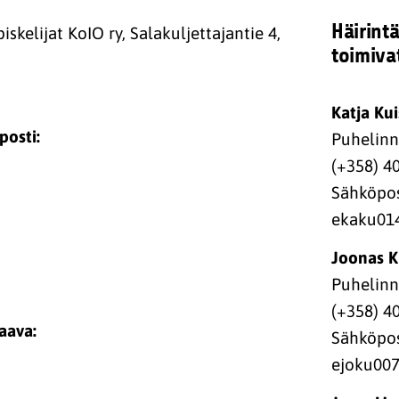
Häirint
skelijat KoIO ry, Salakuljettajantie 4,
toimiva
Katja Ku
posti:
Puhelin
(+358) 4
Sähköpos
ekaku014
Joonas 
Puhelin
(+358) 4
aava:
Sähköpos
ejoku007