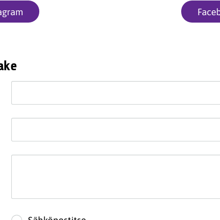
tagram
Face
ake