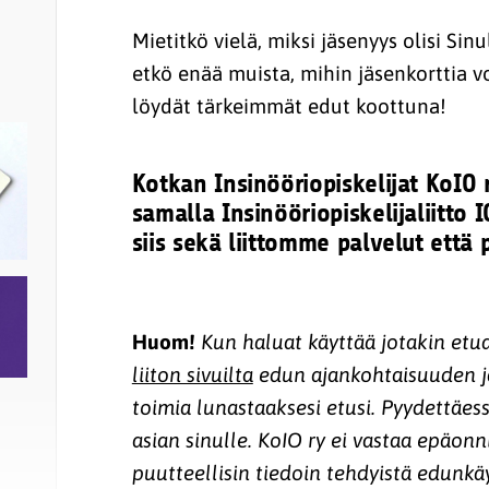
Mietitkö vielä, miksi jäsenyys olisi Sin
etkö enää muista, mihin jäsenkorttia vo
löydät tärkeimmät edut koottuna!
Kotkan Insinööriopiskelijat KoIO 
samalla Insinööriopiskelijaliitto I
siis sekä liittomme palvelut että p
Huom!
Kun haluat käyttää jotakin etua
liiton sivuilta
edun ajankohtaisuuden ja
toimia lunastaaksesi etusi. Pyydettäes
asian sinulle. KoIO ry ei vastaa epäonn
puutteellisin tiedoin tehdyistä edunkäy