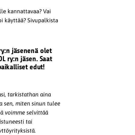
ulle kannattavaa? Vai
i käyttää? Sivupalkista
ry:n jäsenenä olet
OL ry:n jäsen. Saat
aikalliset edut!
si, tarkistathan aina
 sen, miten sinun tulee
sä voimme selvittää
istuneesti tai
ttöyrityksistä.