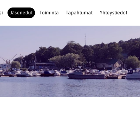
si
Jäsenedut
Toiminta
Tapahtumat
Yhteystiedot