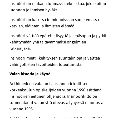
Insinööri on mukana luomassa tekniikkaa, joka koituu
luonnon ja ihmisen hyväksi.
Insinööri on kaikissa toiminnoissaan suojelemassa
kasvien, eläinten ja ihmisten elämää.
Insinööri välttää epärehellisyyttä ja epäsopua ja pyrkii
kehittymään yhä taitavammaksi ongelmien
ratkaisijaksi.
Insinööri miettii kehityksen suuntalinjoja ja välttää
vahingollisten tavoitteiden toteutumista.
Valan historia ja käyttö
Arkhimedeen vala on Lausannen teknillisen
korkeakoulun opiskelijoiden vuonna 1990 esittämä
insinöörien eettinen ohjenuora. Insinööriliitto on
suomentanut valan yllä olevassa lyhyessä muodossa
vuonna 1995.