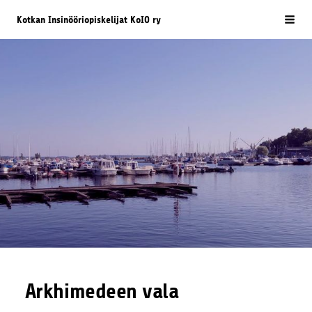
Siirry
Kotkan Insinööriopiskelijat KoIO ry
Vali
sivun
sisältöön
Arkhimedeen vala