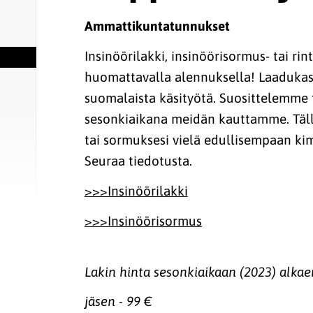
Ammattikuntatunnukset
Insinöörilakki, insinöörisormus- tai rin
huomattavalla alennuksella! Laadukast
suomalaista käsityötä. Suosittelemme
sesonkiaikana meidän kauttamme. Täll
tai sormuksesi vielä edullisempaan ki
Seuraa tiedotusta.
>>>Insinöörilakki
>>>Insinöörisormus
Lakin hinta sesonkiaikaan (2023) alkae
jäsen - 99 €