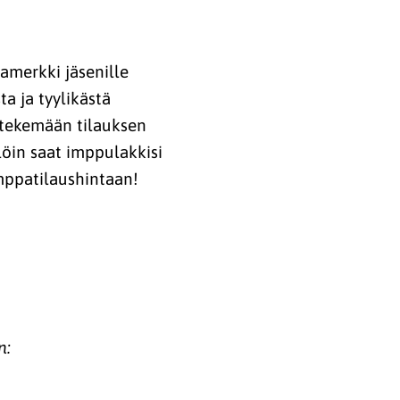
tamerkki jäsenille
a ja tyylikästä
 tekemään tilauksen
öin saat imppulakkisi
mppatilaushintaan!
n: