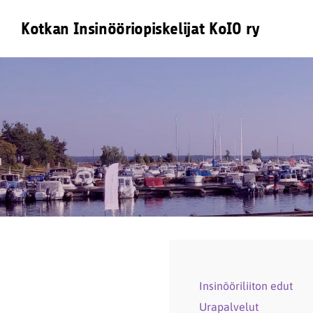
Siirry
Kotkan Insinööriopiskelijat KoIO ry
sivun
sisältöön
Insinööriliiton edut
Urapalvelut