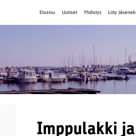
Etusivu
Uutiset
Yhdistys
Liity Jäsenek
Imppulakki j