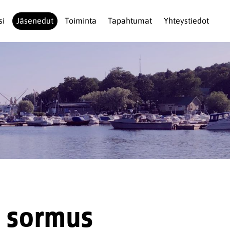
si
Jäsenedut
Toiminta
Tapahtumat
Yhteystiedot
a sormus